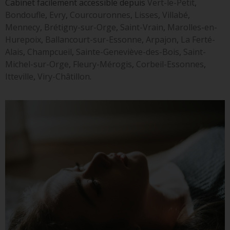
Cabinet facilement accessible depuis
Vert-le-Petit
,
Bondoufle
,
Evry
,
Courcouronnes
,
Lisses
,
Villabé
,
Mennecy
,
Brétigny-sur-Orge
,
Saint-Vrain
,
Marolles-en-
Hurepoix
,
Ballancourt-sur-Essonne
,
Arpajon
,
La Ferté-
Alais
,
Champcueil
,
Sainte-Geneviève-des-Bois
,
Saint-
Michel-sur-Orge
,
Fleury-Mérogis
,
Corbeil-Essonnes
,
Itteville
,
Viry-Châtillon
.