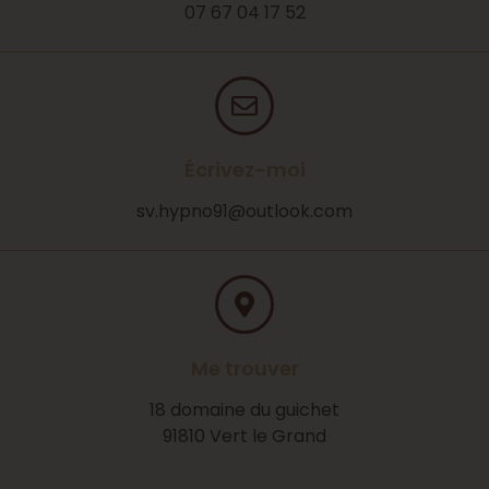
07 67 04 17 52
Écrivez-moi
vs
npyh.
o@19o
ooltu
moc.k
Me trouver
18 domaine du guichet
91810 Vert le Grand