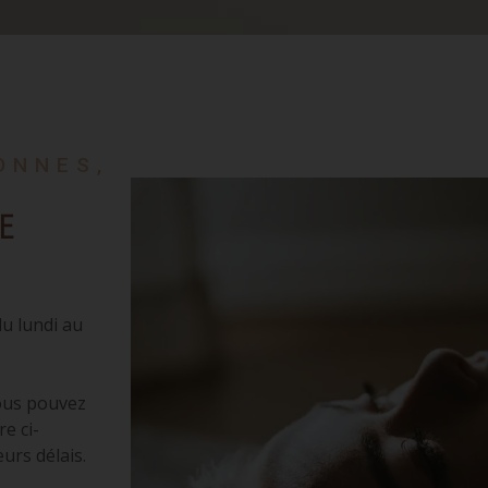
ONNES,
e
u lundi au
vous pouvez
e ci-
urs délais.