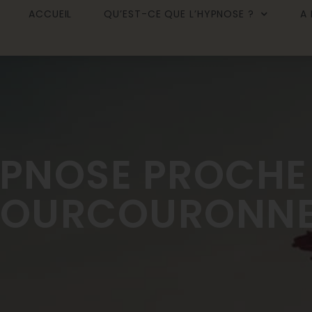
ACCUEIL
QU’EST-CE QUE L’HYPNOSE ?
A
PNOSE PROCHE
OURCOURONN