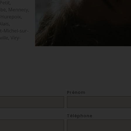
Petit
,
abé
,
Mennecy
,
-Hurepoix
,
Alais
,
t-Michel-sur-
ville
,
Viry-
Prénom
Téléphone