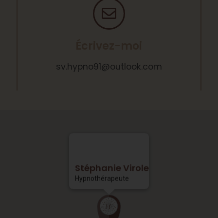
Écrivez-moi
vs
npyh.
o@19o
ooltu
moc.k
Stéphanie Virole
Hypnothérapeute